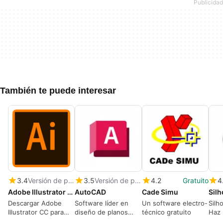
También te puede interesar
3.4
Versión de prueba
3.5
Versión de prueba
4.2
Gratuito
4
Adobe Illustrator CC
AutoCAD
Cade Simu
Silh
Descargar Adobe
Software líder en
Un software electro-
Silh
Illustrator CC para
diseño de planos
técnico gratuito
Haz 
Windows—Crea arte
industriales en 2D y
dise