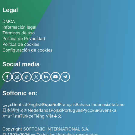
Legal
DMCA
Información legal
Términos de uso
Política de Privacidad
Política de cookies
Configuración de cookies
Social media
Softonic en:
عربي
Deutsch
English
Español
Français
Bahasa Indonesia
Italiano
日本語
한국어
Nederlands
Polski
Português
Русский
Svenska
ภาษาไทย
Türkçe
Tiếng Việt
中文
Copyright SOFTONIC INTERNATIONAL S.A.
© 1997–2026 — Todos los derechos reservados