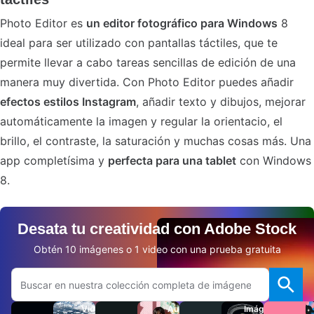
Photo Editor es
un editor fotográfico para Windows
8
ideal para ser utilizado con pantallas táctiles, que te
permite llevar a cabo tareas sencillas de edición de una
manera muy divertida. Con Photo Editor puedes añadir
efectos estilos Instagram
, añadir texto y dibujos, mejorar
automáticamente la imagen y regular la orientacio, el
brillo, el contraste, la saturación y muchas cosas más. Una
app completísima y
perfecta para una tablet
con Windows
8.
Desata tu creatividad con Adobe Stock
Obtén 10 imágenes o 1 video con una prueba gratuita
Buscar en el sitio web de Adobe.com
Videos
Audio
Imágenes